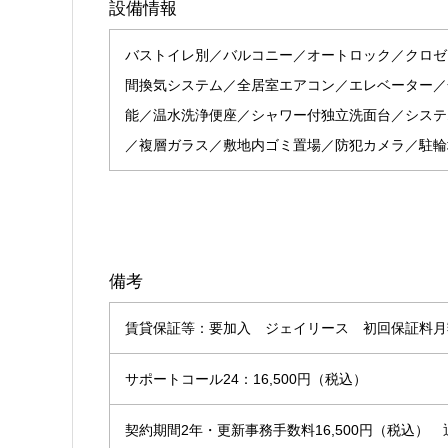
設備情報
バストイレ別／バルコニー／オートロック／クロゼ
間換気システム／全居室エアコン／エレベーター／
能／温水洗浄便座／シャワー付独立洗面台／システ
／複層ガラス／敷地内ゴミ置場／防犯カメラ／駐輪
備考
賃貸保証等：要加入 ジェイリース 初回保証料月額
サポートコール24：16,500円（税込）
契約期間2年・更新事務手数料16,500円（税込