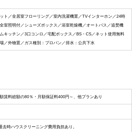
ット／全居室フローリング／室内洗濯機置／TVインターホン／24時
全室照明付／シューズボックス／浴室乾燥機／オートバス／追焚機
ムキッチン／3口コンロ／宅配ボックス／BS・CS／ネット使用無料
場／外物置／ガス種別：プロパン／排水：公共下水
賃料総額の80％・月額保証料400円～、他プランあり
） 退去時ハウスクリーニング費用負担あり。