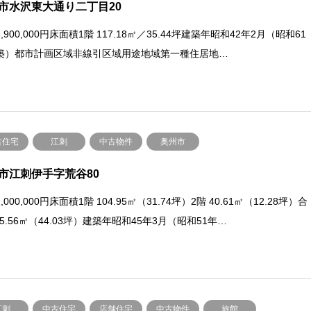
市水沢東大通り二丁目20
,900,000円床面積1階 117.18㎡／35.44坪建築年昭和42年2月（昭和61
築）都市計画区域非線引区域用途地域第一種住居地…
古住宅
江刺
中古物件
奥州市
市江刺伊手字荒谷80
,000,000円床面積1階 104.95㎡（31.74坪）2階 40.61㎡（12.28坪）合
45.56㎡（44.03坪）建築年昭和45年3月（昭和51年…
江刺
中古住宅
店舗住宅
中古物件
旅館