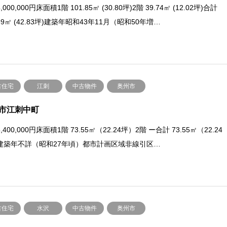
000,000円床面積1階 101.85㎡ (30.80坪)2階 39.74㎡ (12.02坪)合計
.59㎡ (42.83坪)建築年昭和43年11月（昭和50年増…
古住宅
江刺
中古物件
奥州市
市江刺中町
,400,000円床面積1階 73.55㎡（22.24坪）2階 ー合計 73.55㎡（22.24
建築年不詳（昭和27年頃）都市計画区域非線引区…
古住宅
水沢
中古物件
奥州市