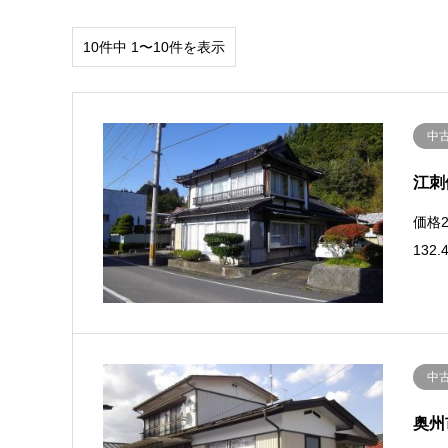
10件中 1〜10件を表示
中
江刺
価格2
132
中
奥州