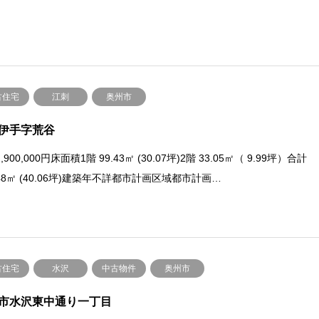
古住宅
江刺
奥州市
伊手字荒谷
,900,000円床面積1階 99.43㎡ (30.07坪)2階 33.05㎡（ 9.99坪）合計
.48㎡ (40.06坪)建築年不詳都市計画区域都市計画…
古住宅
水沢
中古物件
奥州市
市水沢東中通り一丁目