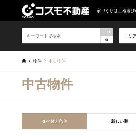
家づくりは土地選び
and
エリ
or
物件
中古物件
中古物件
並べ替え条件
新しい順