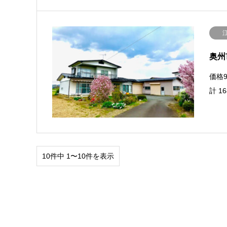
奥州
価格9
計 1
10件中 1〜10件を表示