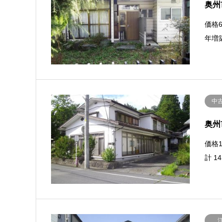
奥州
価格6
年増
中
奥州
価格1
計 1