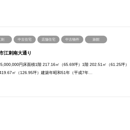
江刺
中古住宅
店舗住宅
中古物件
旅館
市江刺南大通り
5,000,000円床面積1階 217.16㎡（65.69坪）1階 202.51㎡（61.25坪）
419.67㎡（126.95坪）建築年昭和51年（平成7年…