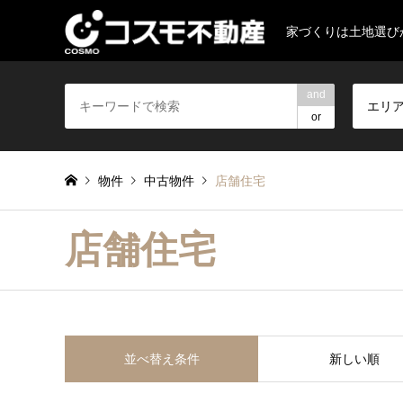
家づくりは土地選び
and
エリ
or
物件
中古物件
店舗住宅
店舗住宅
並べ替え条件
新しい順