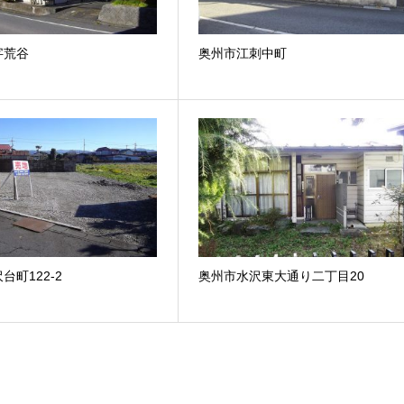
字荒谷
奥州市江刺中町
台町122-2
奥州市水沢東大通り二丁目20