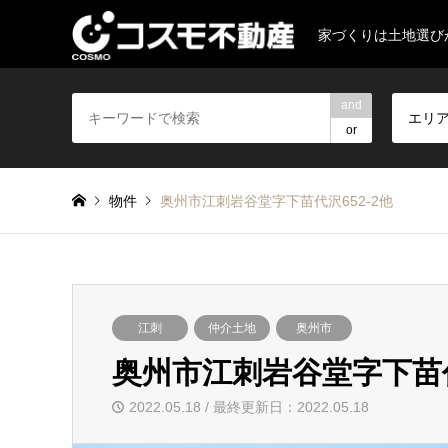
家づくりは土地選び
and
エリ
or
物件
奥州市江刺岩谷堂字下苗代沢652-2他
江刺
仲介土地
奥州市
奥州市江刺岩谷堂字下苗代
2022.05.18 / 最終更新日：2022.05.18