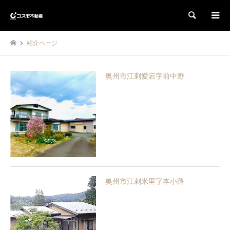
検索
紹介ページ
奥州市江刺愛宕字前中野
奥州市江刺米里字本小路