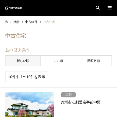
検索
物件
中古物件
中古住宅
中古住宅
並べ替え条件
新しい順
古い順
閲覧数順
10件中 1〜10件を表示
江刺
奥州市江刺愛宕字前中野