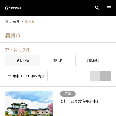
検索
物件
奥州市
奥州市
並べ替え条件
新しい順
古い順
閲覧数順
21件中 1〜10件を表示


江刺
奥州市江刺愛宕字前中野