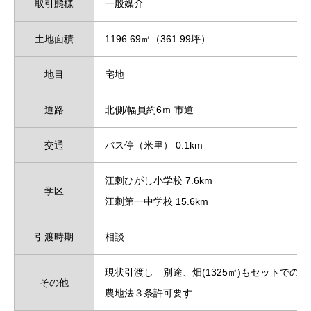
取引態様
一般媒介
土地面積
1196.69㎡（361.99坪）
地目
宅地
道路
北側/幅員約6ｍ 市道
交通
バス停（米里） 0.1km
江刺ひがし小学校 7.6km
学区
江刺第一中学校 15.6km
引渡時期
相談
現状引渡し 別途、畑(1325㎡)もセットでの売
その他
農地法３条許可要す